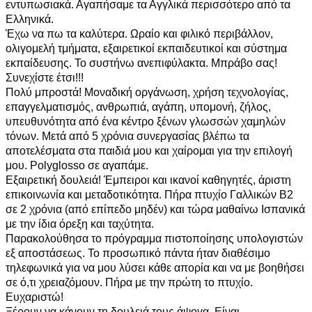
εντυπωσιακά. Αγαπήσαμε τα Αγγλικά περισσότερο από τα
Ελληνικά.
Έχω να πω τα καλύτερα. Ωραίο και φιλικό περιβάλλον,
ολιγομελή τμήματα, εξαιρετικοί εκπαιδευτικοί και σύστημα
εκπαίδευσης. Το συστήνω ανεπιφύλακτα. Μπράβο σας!
Συνεχίστε έτσι!!!
Πολύ μπροστά! Μοναδική οργάνωση, χρήση τεχνολογίας,
επαγγελματισμός, ανθρωπιά, αγάπη, υπομονή, ζήλος,
υπευθυνότητα από ένα κέντρο ξένων γλωσσών χαμηλών
τόνων. Μετά από 5 χρόνια συνεργασίας βλέπω τα
αποτελέσματα στα παιδιά μου και χαίρομαι για την επιλογή
μου. Polyglosso σε αγαπάμε.
Εξαιρετική δουλειά! Έμπειροι και ικανοί καθηγητές, άριστη
επικοινωνία και μεταδοτικότητα. Πήρα πτυχίο Γαλλικών Β2
σε 2 χρόνια (από επίπεδο μηδέν) και τώρα μαθαίνω Ισπανικά
με την ίδια όρεξη και ταχύτητα.
Παρακολούθησα το πρόγραμμα πιστοποίησης υπολογιστών
εξ αποστάσεως. Το προσωπικό πάντα ήταν διαθέσιμο
τηλεφωνικά για να μου λύσει κάθε απορία και να με βοηθήσει
σε ό,τι χρειαζόμουν. Πήρα με την πρώτη το πτυχίο.
Ευχαριστώ!
Ξέρουν να κάνουν τη δουλειά τους άψογα. Είναι