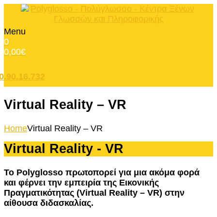
Menu
0
0,00
€
0.90.16.732
Virtual Reality – VR
Home
Virtual Reality – VR
Virtual Reality - VR
Το
Polyglosso
πρωτοπορεί για μια ακόμα φορά
και φέρνει την εμπειρία της Εικονικής
Πραγματικότητας (
Virtual
Reality
–
VR
) στην
αίθουσα διδασκαλίας.